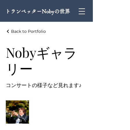
トランペッターNobyの世界
Back to Portfolio
Nobyギャラ
リー
コンサートの様子など見れます♪
トランペッターNobyの世界
お問い合わせ先
Tel -
090 4046 6905
Fax -
0243 22 1785
Mail -
windingfuzzy-noby@docomo.ne.jp