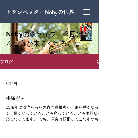
トランペッターNobyの世界
​Nobyの森ライブ 今回はど
んな方が来てくれるかな
ブログ
5月2日
腰痛が～
2019年に激痛だった強直性脊椎炎が、また酷くなっ
て、長く立っていることも座っていることも困難な状
態になってます。 でも、演奏は頑張ってこなすつも
り！